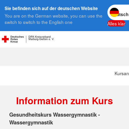
Sprache w
Sie befinden sich auf der deutschen Website
You are on the German website, you can use the
Suche
switch to switch to the English one
Alles klar
DRK-Kreisverband
Marburg-Gießen e. V.
Kursan
Information zum Kurs
Gesundheitskurs Wassergymnastik -
Wassergymnastik