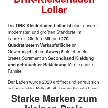
Lollar
Der
DRK Kleiderladen Lollar
ist einer unserer
modernsten und größten Standorte im
Landkreis Gießen. Mit rund
270
Quadratmetern Verkaufsfläche
im
Gewerbegebiet am
Auweg 8
bietet er ein
breites Sortiment an
Secondhand Kleidung
und gebrauchter Bekleidung
für die ganze
Familie.
Der Laden wurde 2020 eröffnet und erfreut sich
seither großer Beliebtheit. Durch die gute Lage
Starke Marken zum
im Gewerbegebiet – in unmittelbarer Nähe zu
Supermärkten – ist er bequem mit dem Auto
erreichbar, Parkplätze sind direkt vor der Tür