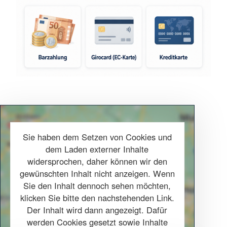
regionale Angebote – von Kindertagesstätten
über Pflegeangebote bis hin zum
Katastrophenschutz. Secondhand in Lollar
bedeutet also nicht nur günstige Mode, sondern
auch konkrete Hilfe für die Gemeinschaft.
Kommen Sie vorbei und überzeugen Sie sich
selbst: Der DRK Kleiderladen Lollar verbindet
moderne Verkaufsfläche, nachhaltige Mode,
soziales Engagement und regionale Nähe zu
Sie haben dem Setzen von Cookies und
einem einzigartigen Angebot.
dem Laden externer Inhalte
widersprochen, daher können wir den
Mehr anzeigen
gewünschten Inhalt nicht anzeigen. Wenn
Sie den Inhalt dennoch sehen möchten,
klicken Sie bitte den nachstehenden Link.
Der Inhalt wird dann angezeigt. Dafür
werden Cookies gesetzt sowie Inhalte