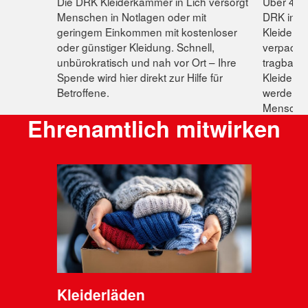
Die DRK Kleiderkammer in Lich versorgt
Über 400
Menschen in Notlagen oder mit
DRK in Mi
geringem Einkommen mit kostenloser
Kleiderco
oder günstiger Kleidung. Schnell,
verpackt
unbürokratisch und nah vor Ort – Ihre
tragbare
Spende wird hier direkt zur Hilfe für
Kleiderk
Betroffene.
werden re
Menschen
Ehrenamtlich mitwirken
Kleiderläden