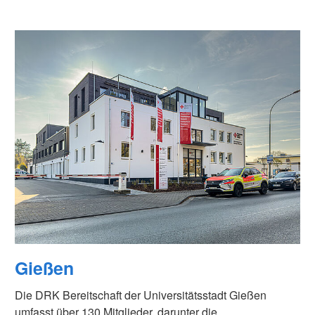
Pohlheim
e
Rauschenberg
Stadtallendorf
onente
Staufenberg
Wettenberg
Wetter
Gießen
Die DRK Bereitschaft der Universitätsstadt Gießen
umfasst über 130 Mitglieder, darunter die