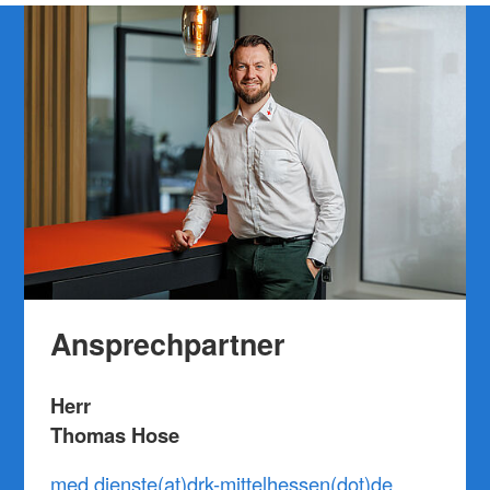
Ansprechpartner
Herr
Thomas Hose
med.dienste(at)drk-mittelhessen(dot)de