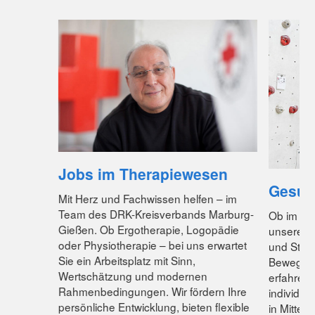
Jobs im Therapiewesen
Gesun
Mit Herz und Fachwissen helfen – im
Team des DRK-Kreisverbands Marburg-
Ob im Wa
Gießen. Ob Ergotherapie, Logopädie
unsere G
oder Physiotherapie – bei uns erwartet
und Stadt
Sie ein Arbeitsplatz mit Sinn,
Beweglich
Wertschätzung und modernen
erfahren
Rahmenbedingungen. Wir fördern Ihre
individue
persönliche Entwicklung, bieten flexible
in Mittel