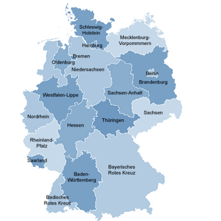
Sanitätszug
Schnelleinsatzgrupp
Therapiehunde
Unterstützungskomp
Rettungsdienst
Wasserwacht