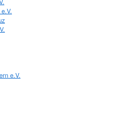
V.
 e.V.
uz
V.
rn e.V.