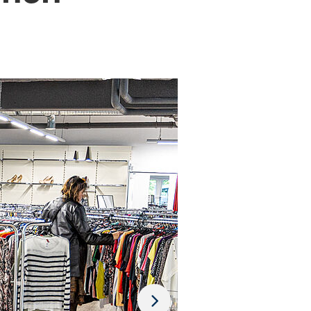
 gepflegt und ansprechend
d:innen willkommen fühlen.
iderladen Stadtallendorf
hören Angebote in der
inkauf hat also direkte
vorhanden, die Anbindung an
 findet in Stadtallendorf
laden Stadtallendorf gibt es
mmen Sie vorbei und erleben