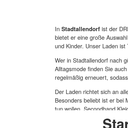
Sanitätszug
Alltagshelden
Schnelleinsatzgrupp
Therapiehunde
Unterstützungskomp
Rettungsdienst
In
Stadtallendorf
ist der DRK
Wasserwacht
bietet er eine große Auswah
und Kinder. Unser Laden ist 
Wer in Stadtallendorf nach g
Alltagsmode finden Sie auch
regelmäßig erneuert, sodass
Der Laden richtet sich an al
Besonders beliebt ist er bei
tun wollen. Secondhand Klei
und ist ein wirksames Mitte
Sta