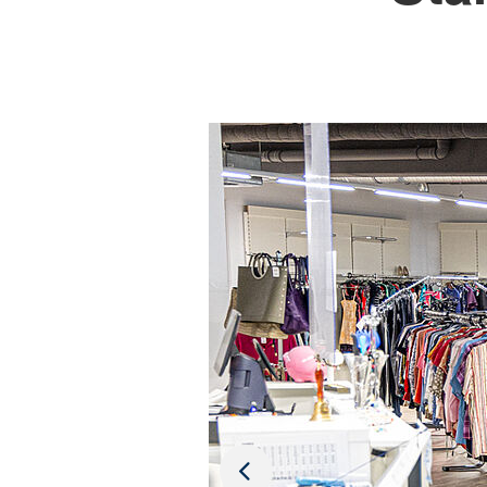
Unser Team aus Ehren- und H
präsentiert wird. So entsteh
Der soziale Gedanke steht i
unterstützen Sie soziale Pr
Pflege, Kindertagesbetreuung
Wirkung für die Region.
Auch die Lage spricht für si
den öffentlichen Nahverkehr
eine leicht zugängliche Mögl
Ob Alltagsmode, Arbeitsklei
gebrauchte Bekleidung in gut
Sie, wie sinnvoll und berei