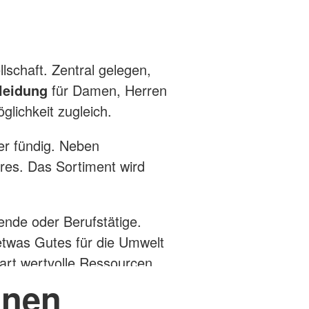
lschaft. Zentral gelegen,
leidung
für Damen, Herren
glichkeit zugleich.
ier fündig. Neben
res. Das Sortiment wird
rende oder Berufstätige.
 etwas Gutes für die Umwelt
part wertvolle Ressourcen
on.
inen