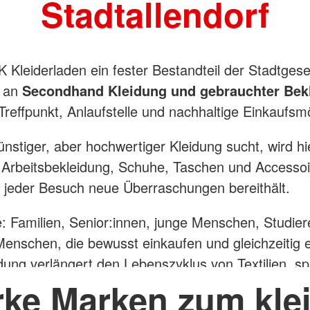
Stadtallendorf
Pohlheim
e
Rauschenberg
Stadtallendorf
onente
Staufenberg
 Kleiderladen ein fester Bestandteil der Stadtgesel
Wettenberg
l an
Secondhand Kleidung und gebrauchter Bek
Wetter
Treffpunkt, Anlaufstelle und nachhaltige Einkaufsmö
ünstiger, aber hochwertiger Kleidung sucht, wird h
 Arbeitsbekleidung, Schuhe, Taschen und Accessoi
 jeder Besuch neue Überraschungen bereithält.
le: Familien, Senior:innen, junge Menschen, Studie
 Menschen, die bewusst einkaufen und gleichzeitig
dung verlängert den Lebenszyklus von Textilien, s
l gegen die Wegwerfmentalität moderner Fast Fashi
rke Marken zum kle