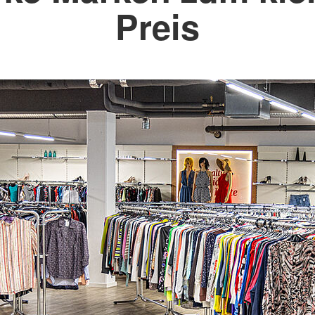
auptamt sorgt dafür, dass die Kleidung sortiert,
Preis
t eine angenehme Atmosphäre, in der sich alle Kun
mmer im Mittelpunkt: Mit jedem Einkauf im DRK Kle
ojekte des Kreisverbands Marburg-Gießen. Dazu ge
, Katastrophenschutz oder Hilfe in Notlagen. Ihr E
ch: Der Laden ist gut erreichbar, Parkplätze sind 
 ist ebenfalls gegeben. Wer aus dem Umland kommt,
ichkeit, Secondhand Kleidung einzukaufen.
dung oder besondere Einzelstücke – im DRK Kleider
er Qualität, zu Preisen, die wirklich fair sind. Ko
chernd Secondhand Shopping sein kann.