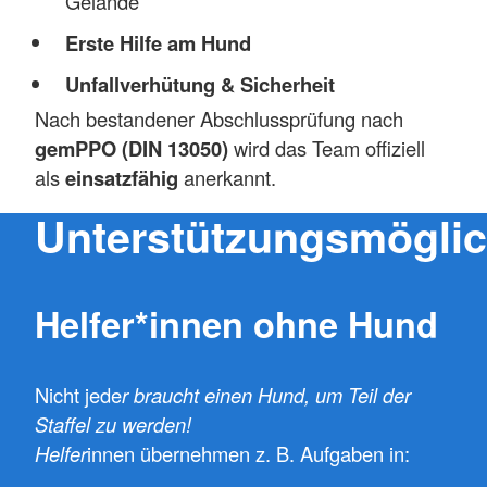
Gelände
Erste Hilfe am Hund
Unfallverhütung & Sicherheit
Nach bestandener Abschlussprüfung nach
gemPPO (DIN 13050)
wird das Team offiziell
als
einsatzfähig
anerkannt.
Unterstützungsmöglic
Helfer*innen ohne Hund
Nicht jede
r braucht einen Hund, um Teil der
Staffel zu werden!
Helfer
innen übernehmen z. B. Aufgaben in: