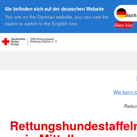
Sprache w
Sie befinden sich auf der deutschen Website
You are on the German website, you can use the
Suche
switch to switch to the English one
Alles klar
DRK-Kreisverband
Marburg-Gießen e. V.
Rettungshund
Wie kann i
Rettu
Rettungshundestaffel