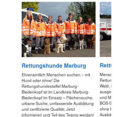
Rettu
Rettungshunde Marburg
Menschen
Ehrenamtlich Menschen suchen – mit
Rettungsh
Hund oder ohne! Die
Wald, Fe
Rettungshundestaffel Marburg-
ausgebil
Biedenkopf ist im Landkreis Marburg-
und Mantr
Biedenkopf im Einsatz – Flächensuche,
BOS-Struk
urbane Suche, umfassende Ausbildung
ohne Hun
und zertifizierte Qualität. Jetzt
Ausbildun
informieren und Teil des Teams werden!