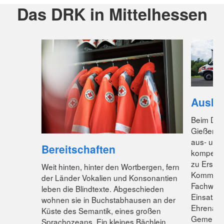
Das DRK in Mittelhessen
Ausbi
Beim DRK
Gießen w
aus- und
Bereitschaften
kompeten
zu Erster
Weit hinten, hinter den Wortbergen, fern
Kommunik
der Länder Vokalien und Konsonantien
Fachwisse
leben die Blindtexte. Abgeschieden
Einsatz. 
wohnen sie in Buchstabhausen an der
Ehrenamt
Küste des Semantik, eines großen
Gemeinsc
Sprachozeans. Ein kleines Bächlein