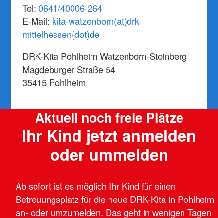
Tel:
0641/40006-264
E-Mail:
kita-watzenborn(at)drk-
mittelhessen(dot)de
DRK-Kita Pohlheim Watzenborn-Steinberg
Magdeburger Straße 54
35415 Pohlheim
Aktuell noch freie Plätze
Ihr Kind jetzt anmelden
oder ummelden
Ab sofort ist es möglich Ihr Kind für einen
Betreuungsplatz für die neue DRK-Kita in Pohlheim
an- oder umzumelden. Das geht in wenigen Tagen