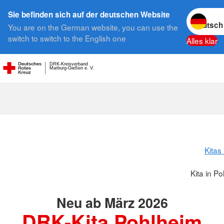
Sprache w
Sie befinden sich auf der deutschen Website
You are on the German website, you can use the
Suche
switch to switch to the English one
Alles klar
DRK-Kreisverband
Marburg-Gießen e. V.
Kita in Pohl
Kitas
Kita in P
Neu ab März 2026
DRK-Kita Pohlheim