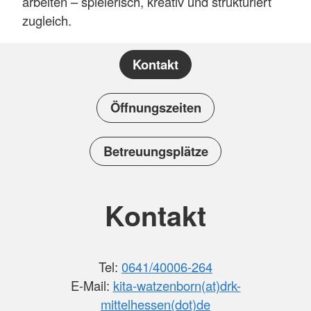
arbeiten – spielerisch, kreativ und strukturiert
zugleich.
Kontakt
Öffnungszeiten
Betreuungsplätze
Kontakt
Tel:
0641/40006-264
E-Mail:
kita-watzenborn(at)drk-
mittelhessen(dot)de