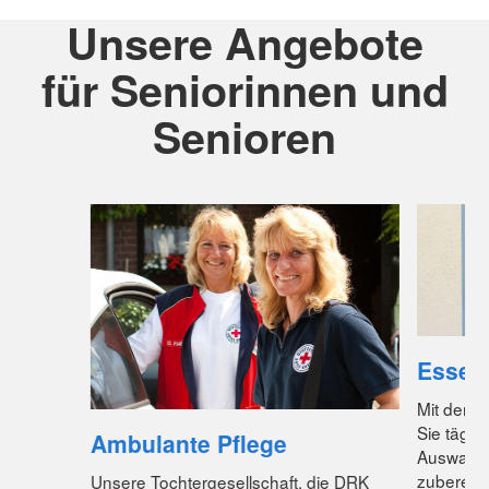
Unsere Angebote
für Seniorinnen und
Senioren
Essen
Mit dem 
Sie tägli
Ambulante Pflege
Auswahl 
zubereit
Unsere Tochtergesellschaft, die DRK