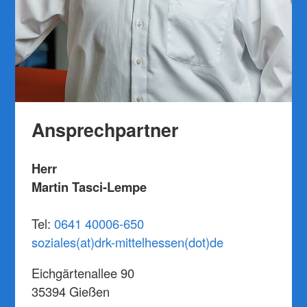
Ansprechpartner
Herr
Martin Tasci-Lempe
Tel:
0641 40006-650
soziales(at)drk-mittelhessen(dot)de
Eichgärtenallee 90
35394 Gießen