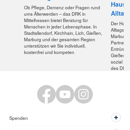
Hausme
Ob Pflege, Demenz oder Fragen rund
Alltag
ums Älterwerden – das DRK in
Mittelhessen bietet Beratung für
Der Haus
Menschen in jeder Lebensphase. In
Alltagsh
Stadtallendorf, Kirchhain, Lich, Gießen,
Marburg-G
Marburg und der gesamten Region
Partner f
unterstützen wir Sie individuell,
Entrümpel
kostenfrei und kompeten
Gießen un
sozial – a
des DRK i
Spenden