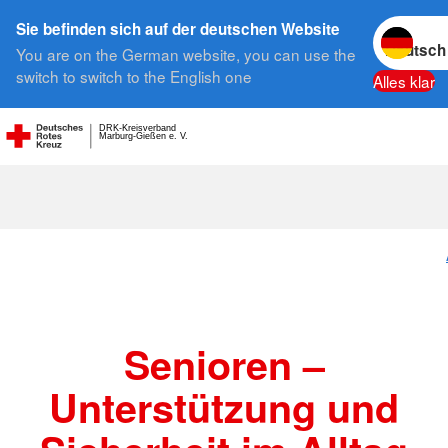
Sprache w
Sie befinden sich auf der deutschen Website
You are on the German website, you can use the
Suche
switch to switch to the English one
Alles klar
DRK-Kreisverband
Marburg-Gießen e. V.
Senioren –
Unterstützung und