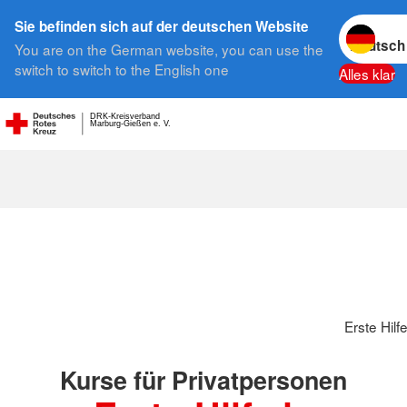
Sprache w
Sie befinden sich auf der deutschen Website
You are on the German website, you can use the
Suche
switch to switch to the English one
Alles klar
DRK-Kreisverband
Marburg-Gießen e. V.
Erste-Hilfe
Erste Hilf
Kurse für Privatpersonen