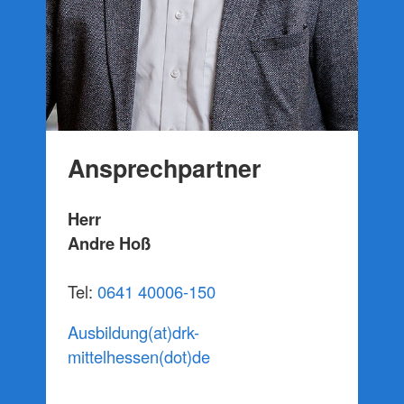
Erste Hilfe für den Führerschein
,
Erste Hilfe
am Kind
und
AED-Ausbildung
bis
Erste Hilfe
am Hund
(Gießen & Lich) sowie dem
Kleinen
Lebensretter
als Online-Mikrotraining.
Mehr anzeigen
Ansprechpartner
Herr
Andre Hoß
Tel:
0641 40006-150
Ausbildung(at)drk-
mittelhessen(dot)de