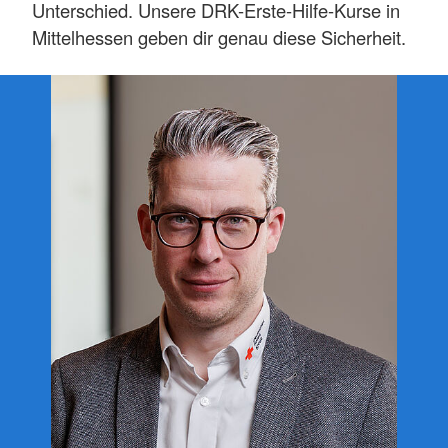
Unterschied. Unsere DRK-Erste-Hilfe-Kurse in
Mittelhessen geben dir genau diese Sicherheit.
Du lernst, strukturiert vorzugehen,
Lebenszeichen zu prüfen, den Notruf
abzugeben, die stabile Seitenlage anzuwenden,
eine Reanimation mit
AED
durchzuführen und
Wunden fachgerecht zu versorgen.
Wir setzen auf
spürbare Kursqualität
: viel
Praxis, klare Merkhilfen und
top ausgebildete
Trainer*innen
in
modernen Räumen
. So bleibt
das Gelernte haften – ob bei Reanimation mit
AED, stabiler Seitenlage oder Wundversorgung.
Die
Online-Buchung
macht’s bequem; Termine
gibt’s regelmäßig auch abends und am
Wochenende in
Marburg, Gießen, Wetter,
Stadtallendorf und Lich
. Unser Programm
reicht vom
Rotkreuzkurs (Grundkurs)
über