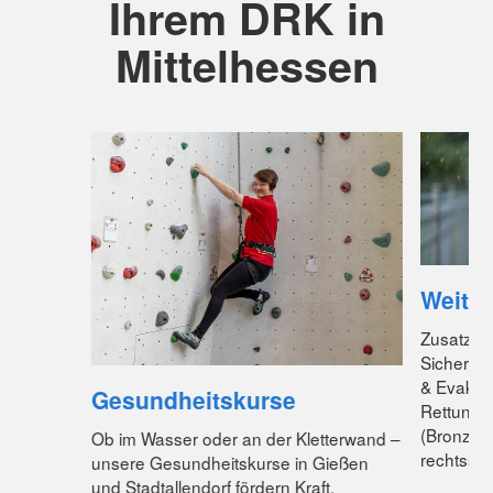
Ihrem DRK in
Mittelhessen
Weiter
Zusatzqua
Sicherhei
& Evakui
Gesundheitskurse
Rettung
(Bronze/S
Ob im Wasser oder an der Kletterwand –
rechtssich
unsere Gesundheitskurse in Gießen
und Stadtallendorf fördern Kraft,