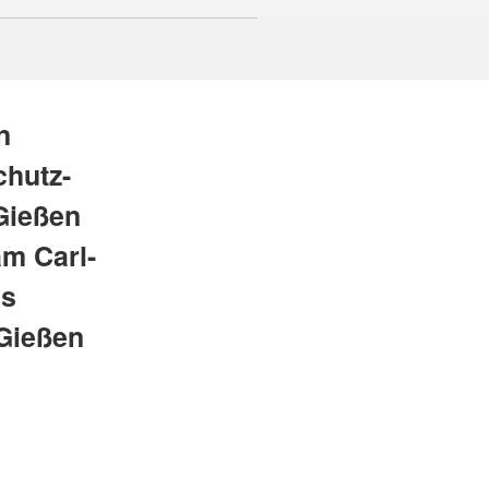
n
chutz-
Gießen
am Carl-
is
Gießen