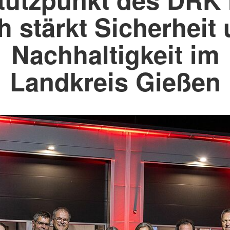
Pohlheim
e
h stärkt Sicherheit
Rauschenberg
Stadtallendorf
onente
Nachhaltigkeit im
Staufenberg
Wettenberg
Wetter
Landkreis Gießen