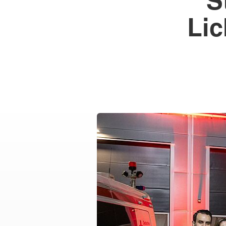
Sanitätszug
Schnelleinsatzgrupp
Lic
Therapiehunde
Unterstützungskomp
Rettungsdienst
Wasserwacht