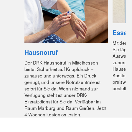
Essen
Mit dem 
Sie tägli
Hausnotruf
Auswahl 
zubereit
Der DRK Hausnotruf in Mittelhessen
Hause gel
bietet Sicherheit auf Knopfdruck –
Kostforme
zuhause und unterwegs. Ein Druck
preiswert
genügt, und unsere Notrufzentrale ist
bestellen
sofort für Sie da. Wenn niemand zur
Verfügung steht ist unser DRK-
Einsatzdienst für Sie da. Verfügbar im
Raum Marburg und Raum Gießen. Jetzt
4 Wochen kostenlos testen.